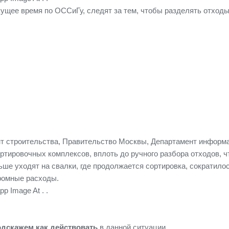
кущее время по ОССиГу, следят за тем, чтобы разделять отход
т строительства, Правительство Москвы, Департамент информа
тировочных комплексов, вплоть до ручного разбора отходов, ч
льше уходят на свалки, где продолжается сортировка, сократил
громные расходы.
одскажем как действовать
в данной ситуации