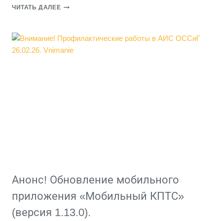
ВНИМАНИЕ!
ЧИТАТЬ ДАЛЕЕ
НОВОВВЕДЕНИЕ
В
МОБИЛЬНОМ
ПРИЛОЖЕНИИ
КПТС!
ВНЕДРЕН
ФУНКЦИОНАЛ,
ПОЗВОЛЯЮЩИЙ
ПРИ
ЗАПУСКЕ
РЕЙСОВ
ПОЛУЧАТЬ
ДОПОЛНИТЕЛЬНЫЕ
КООРДИНАТЫ
МЕСТОПОЛОЖЕНИЯ
ОТВЕТСТВЕННОГО
ЛИЦА
Анонс! Обновление мобильного
приложения «Мобильный КПТС»
(версия 1.13.0).