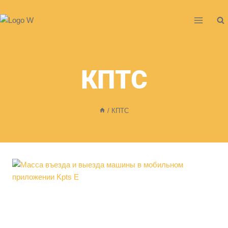
Перейти
к
содержимому
КПТС
/
КПТС