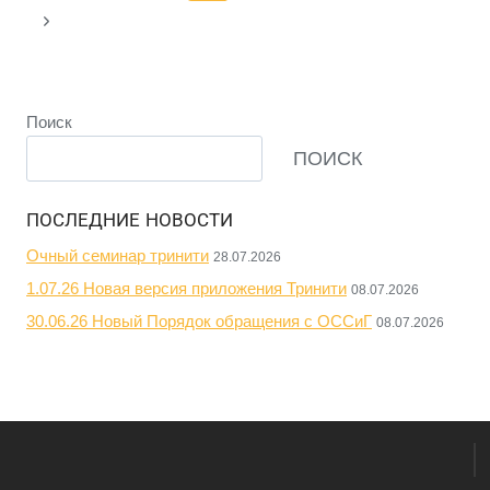
ПРИЛОЖЕНИЯ
страница
Следующая
«МОБИЛЬНЫЙ
по
КПТС»
страница
(ВЕРСИЯ
страницам
1.13.11).
Поиск
ПОИСК
ПОСЛЕДНИЕ НОВОСТИ
Очный семинар тринити
28.07.2026
1.07.26 Новая версия приложения Тринити
08.07.2026
30.06.26 Новый Порядок обращения с ОССиГ
08.07.2026